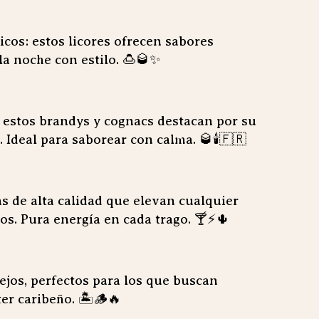
icos: estos licores ofrecen sabores
la noche con estilo. 🍮🥃✨
 estos brandys y cognacs destacan por su
 Ideal para saborear con calma. 🥃🕯️🇫🇷
s de alta calidad que elevan cualquier
los. Pura energía en cada trago. 🍸⚡🌵
jos, perfectos para los que buscan
ter caribeño. 🏝️🪵🔥