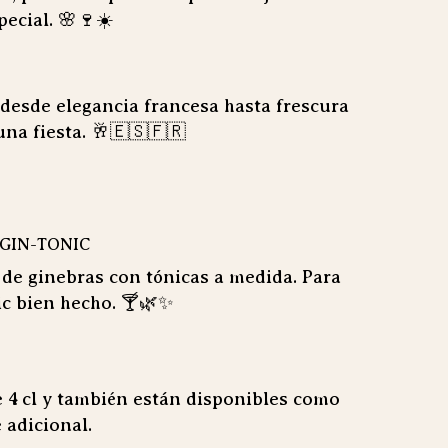
ecial. 🌸🍷☀️
 desde elegancia francesa hasta frescura
una fiesta. 🥂🇪🇸🇫🇷
 GIN-TONIC
de ginebras con tónicas a medida. Para
ic bien hecho. 🍸🌿✨
e 4 cl y también están disponibles como
 adicional.