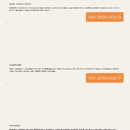
NACHO - PATATAS FRITAS
Crujientes, traviesos y listos para mojar: nachos y patatas con queso, guacamole, brava, cheddar, opciones veganas y más salsas
de las que podrás elegir sin debatir con la mesa.
Ver artículos
FLAMMKUCHEN
Finos, crujientes y con mucho carácter: flammkuchen para todos los gustos, del clásico alsaciano al caprese, con chorizo, serrano,
atún o versiones veganas que también vienen a presumir.
Ver artículos
ORIGINALES
Pequeños caprichos con alma mediterránea: aceitunas, alioli mallorquín, baguette, pan de ajo, brava y bocados especiales para