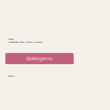
TOUCHÉ
FLAMMKUCHEN - WINE - COCKTAILS - AND MORE
Alérgenos
COMIDAS