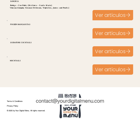
SANGRIA
Bodega - Can Rubí, (Mallorca - Santa Maria)
Vino mallorquin, Voramar (Veterano, TripleSec, Juices and Fruits)
Ver artículos
FROZEN MARGARITAS
Ver artículos
SIGNATURE COCKTAILS
Ver artículos
MOCKTAILS
Ver artículos
Terms & Conditions
Privacy Policy
© 2025 by Your Digital Menu. All rights reserved.