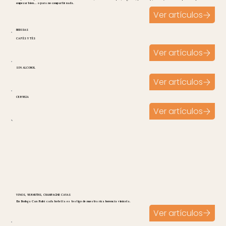
empezar bien… o para no compartir nada.
Ver artículos
BEBIDAS
CAFÉS Y TÉS
Ver artículos
SIN ALCOHOL
Ver artículos
CERVEZA
Ver artículos
VINOS, VERMUTHS, CHAMPAGNE CAVAS
En Bodega Can Rubí cada botella es testigo de nuestra rica herencia vinicola.
Ver artículos