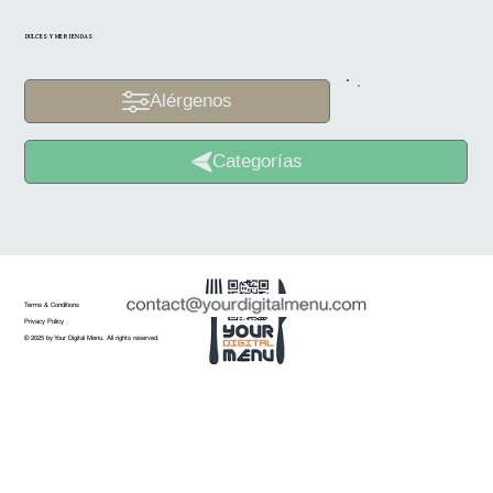
DULCES Y MERIENDAS
Alérgenos
Categorías
Terms & Conditions
Privacy Policy
© 2025 by Your Digital Menu. All rights reserved.